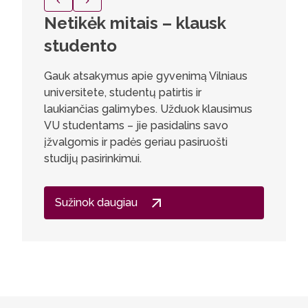
Netikėk mitais – klausk
Simon
studento
Lietuv
kalbo
Gauk atsakymus apie gyvenimą Vilniaus
stud
universitete, studentų patirtis ir
laukiančias galimybes. Užduok klausimus
Jau moky
VU studentams – jie pasidalins savo
juokingąj
įžvalgomis ir padės geriau pasiruošti
tokią art
studijų pasirinkimui.
„braliukų
Lietuvių 
Sužinok daugiau
programą
pasirinku
atsidžiau
aktyvią 
dėstytoj
galimybe
pažinima