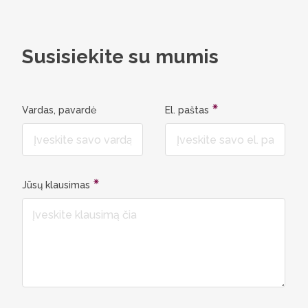
programos
lietuvių 
Tad šis 
Susisiekite su mumis
pažinčių 
branginu
Vardas, pavardė
El. paštas
Jūsų klausimas