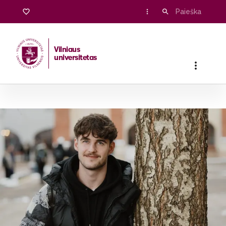
Vilniaus
universitetas
Pradžia
/
Stojantiesiems
/
Bakalauro ir vientisosios studijos
/