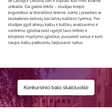
tik Latviją ir Lietuvą, bet ir suprasi, kuo mes esame
unikalūs. Čia galėsi rinktis – studijas kreipti
lingvistikos ar literatūros linkme, suktis į praeities ar
šiuolaikinės lietuvių bei latvių kultūros tyrimus. Per
studijas įgyti abiejų kalbų ir kultūrų analizavimo ir
vertinimo įgūdžiai leist ugdyti tavo kritinio ir
kūrybinio mąstymo įgūdžius, puoselėti senus ir kurti
naujus baltų palikuonių tarpusavio saitus.
Konkursinio balo skaičiuoklė