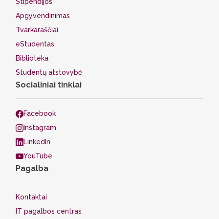
Stipendijos
Apgyvendinimas
Tvarkaraščiai
eStudentas
Biblioteka
Studentų atstovybė
Socialiniai tinklai
Facebook
Instagram
LinkedIn
YouTube
Pagalba
Kontaktai
IT pagalbos centras