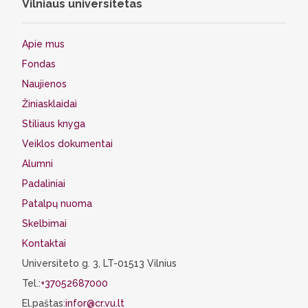
Vilniaus universitetas
Apie mus
Fondas
Naujienos
Žiniasklaidai
Stiliaus knyga
Veiklos dokumentai
Alumni
Padaliniai
Patalpų nuoma
Skelbimai
Kontaktai
Universiteto g. 3, LT-01513 Vilnius
Tel.:
+37052687000
El.paštas:
infor@cr.vu.lt