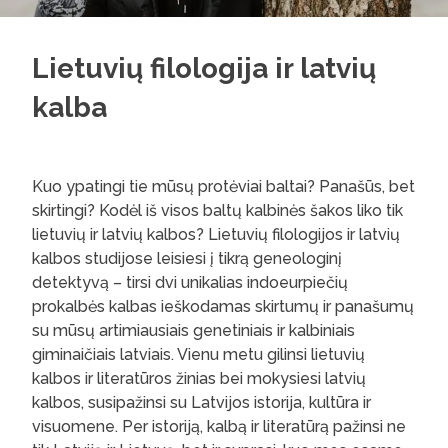
Lietuvių filologija ir latvių
kalba
Kuo ypatingi tie mūsų protėviai baltai? Panašūs, bet
skirtingi? Kodėl iš visos baltų kalbinės šakos liko tik
lietuvių ir latvių kalbos? Lietuvių filologijos ir latvių
kalbos studijose leisiesi į tikrą geneologinį
detektyvą – tirsi dvi unikalias indoeurpiečių
prokalbės kalbas ieškodamas skirtumų ir panašumų
su mūsų artimiausiais genetiniais ir kalbiniais
giminaičiais latviais. Vienu metu gilinsi lietuvių
kalbos ir literatūros žinias bei mokysiesi latvių
kalbos, susipažinsi su Latvijos istorija, kultūra ir
visuomene. Per istoriją, kalbą ir literatūrą pažinsi ne