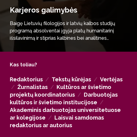
Karjeros galimybės
Baigę Lietuvių filologijos ir latvių kalbos studijų
programą absolventai įgyja platų humanitarinį
išsilavinimą ir stiprias kalbines bei analitines
kompetencijas. Jie sėkmingai dirba žiniasklaidos,
viešųjų ryšių, kūrybinės komunikacijos, leidybos,
kultūros ir švietimo srityse, taip pat valstybės
Kas toliau?
institucijose ir tarptautinėje aplinkoje. Programos
absolventai gali tęsti studijas kalbotyros,
Redaktorius
/
Tekstų kūrėjas
/
Vertėjas
literatūrologijos ar kitų krypčių magistrantūroje, o
/
Žurnalistas
/
Kultūros ar švietimo
vėliau ir doktorantūroje.
projektų koordinatorius
/
Darbuotojas
kultūros ir švietimo institucijose
/
Akademinis darbuotojas universitetuose
ar kolegijose
/
Laisvai samdomas
redaktorius ar autorius