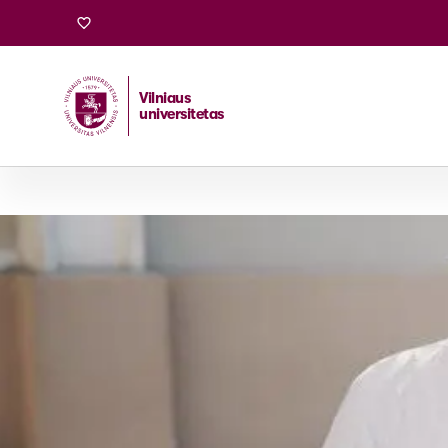
Vilniaus
universitetas
Pradžia
/
Stojantiesiems
/
Bakalauro ir vientisosios studi