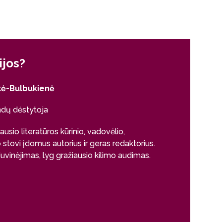
ijos?
Kodėl šio
itė-Bulbukienė
Gintarė Mock
dų dėstytoja
Lietuvių fi
LRT kalbos
usio literatūros kūrinio, vadovėlio,
o stovi įdomus autorius ir geras redaktorius.
Studijuodama li
uvinėjimas, lyg gražiausio kilimo audimas.
– būsiu redakt
aukštyn kojomis
mano pašaukima
skyryba, rašyba i
tarmės, net inf
daugialypis lin