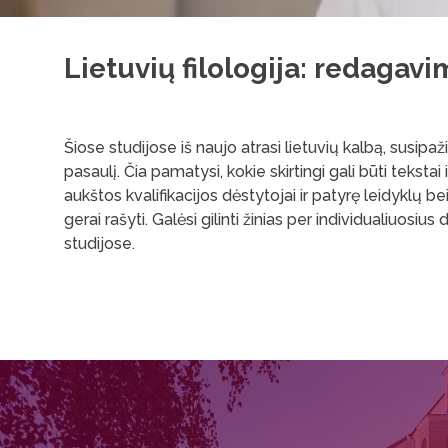
Lietuvių filologija: redagav
Šiose studijose iš naujo atrasi lietuvių kalbą, susipaži
pasaulį. Čia pamatysi, kokie skirtingi gali būti tekst
aukštos kvalifikacijos dėstytojai ir patyrę leidyklų bei
gerai rašyti. Galėsi gilinti žinias per individualiuosi
studijose.