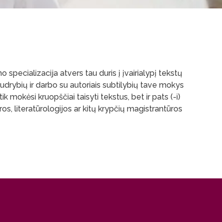
o specializacija atvers tau duris į įvairialypį tekstų
o gudrybių ir darbo su autoriais subtilybių tave mokys
ik mokėsi kruopščiai taisyti tekstus, bet ir pats (-i)
yros, literatūrologijos ar kitų krypčių magistrantūros