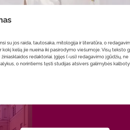
imas
nsi su jos raida, tautosaka, mitologija ir literatūra, o redagavim
ai ir kokį kelią jie nueina iki pasirodymo viešumoje. Visų tekst
 žiniasklaidos redaktoriai. Įgijęs (-usi) redagavimo įgūdžių, ne t
us dalykus, o norintiems tęsti studijas atsivers galimybės kalbot