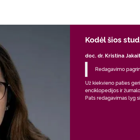
Kodėl šios stud
doc. dr. Kristina Jaka
Redagavimo pagrin
Už kiekvieno paties geria
enciklopedijos ir žurnal
Pats redagavimas lyg si