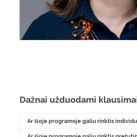
Dažnai užduodami klausima
Ar šioje programoje galiu rinktis individ
Ar šioje programoje galiu rinktis gretuti