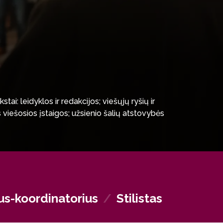
stai: leidyklos ir redakcijos; viešųjų ryšių ir
os viešosios įstaigos; užsienio šalių atstovybės
us-koordinatorius
/
Stilistas