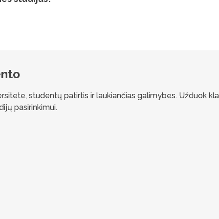
ento
itete, studentų patirtis ir laukiančias galimybes. Užduok kl
ijų pasirinkimui.