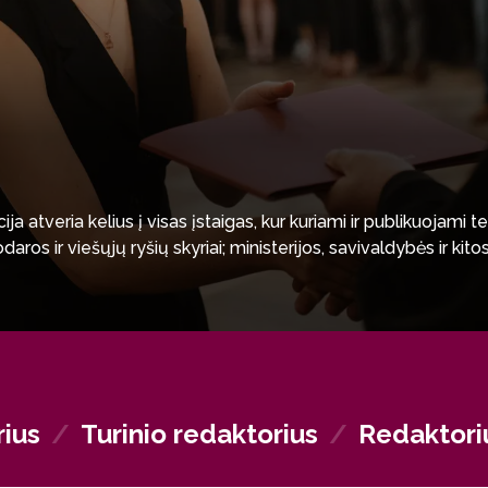
a atveria kelius į visas įstaigas, kur kuriami ir publikuojami tek
aros ir viešųjų ryšių skyriai; ministerijos, savivaldybės ir kit
rius
/
Turinio redaktorius
/
Redaktori