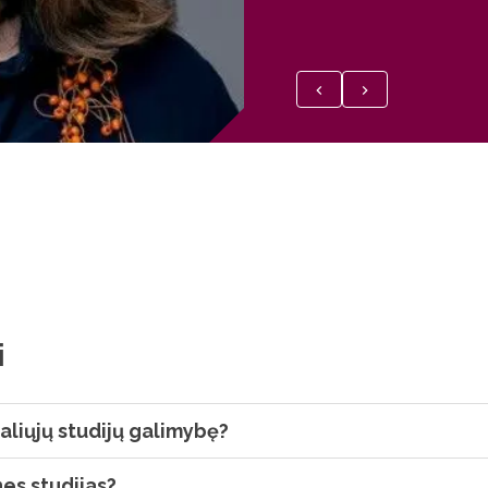
i
ualiųjų studijų galimybę?
nes studijas?