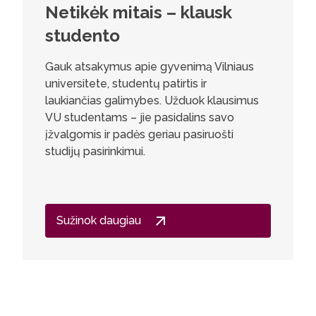
Netikėk mitais – klausk
studento
Gauk atsakymus apie gyvenimą Vilniaus
universitete, studentų patirtis ir
laukiančias galimybes. Užduok klausimus
VU studentams – jie pasidalins savo
įžvalgomis ir padės geriau pasiruošti
studijų pasirinkimui.
Sužinok daugiau