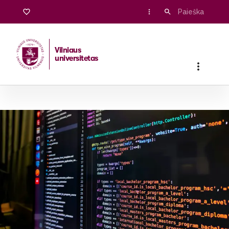
Vilniaus
universitetas
Pradžia
/
Stojantiesiems
/
Bakalauro ir vientisosios studijos
/