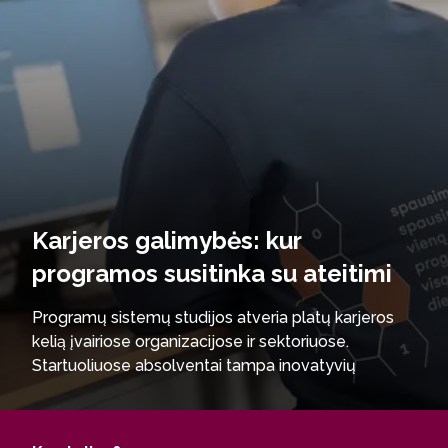
Karjeros galimybės: kur
programos susitinka su ateitimi
Programų sistemų studijos atveria platų karjeros
kelią įvairiose organizacijose ir sektoriuose.
Startuoliuose absolventai tampa inovatyvių
elektroninių paslaugų kūrėjais, prisidedančiais prie
naujų technologinių sprendimų atsiradimo.
Bankininkystės, draudimo sektoriuose bei