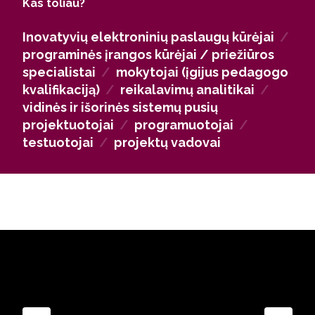
Kas toliau?
valstybinėse įstaigose jie dirba programinės įrangos
kūrėjais ir priežiūros specialistais, užtikrinančiais
Inovatyvių elektroninių paslaugų kūrėjai
/
veiklos patikimumą ir efektyvumą.
programinės įrangos kūrėjai / priežiūros
Pasirinkę pedagogikos studijas, absolventai gali
specialistai
/
mokytojai (įgijus pedagogo
dirbti mokytojais. Technologijų ir IT sektoriuje jie
kvalifikaciją)
/
reikalavimų analitikai
/
tampa reikalavimų analitikais, sistemų
vidinės ir išorinės sistemų pusių
projektuotojais, programuotojais ir testuotojais. Įgiję
projektuotojai
/
programuotojai
/
praktinės patirties, absolventai gali imtis lyderystės
testuotojai
/
projektų vadovai
ir dirbti projektų vadovais, koordinuojančiais
sudėtingus technologinius projektus bei kuriančiais
ateities skaitmeninius sprendimus.