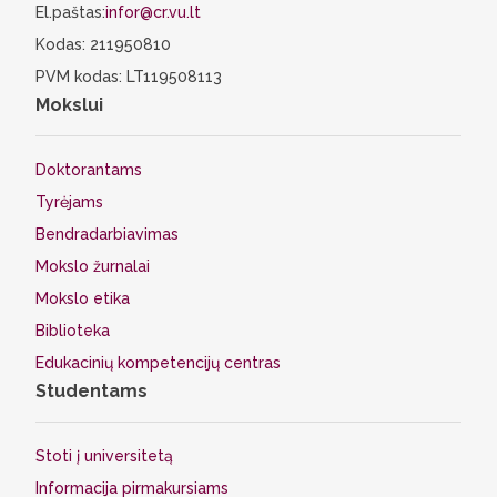
El.paštas:
infor@cr.vu.lt
Kodas: 211950810
PVM kodas: LT119508113
Mokslui
Doktorantams
Tyrėjams
Bendradarbiavimas
Mokslo žurnalai
Mokslo etika
Biblioteka
Edukacinių kompetencijų centras
Studentams
Stoti į universitetą
Informacija pirmakursiams