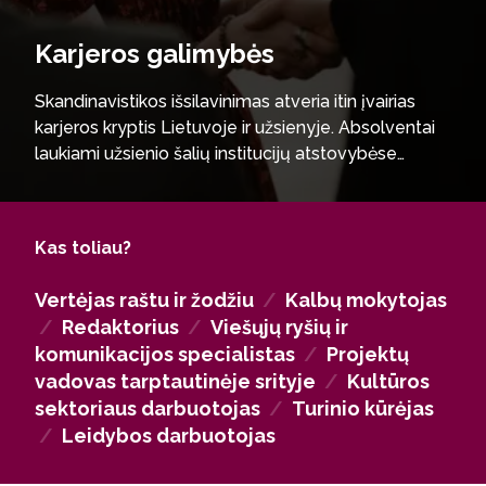
Karjeros galimybės
Skandinavistikos išsilavinimas atveria itin įvairias
karjeros kryptis Lietuvoje ir užsienyje. Absolventai
laukiami užsienio šalių institucijų atstovybėse
Lietuvoje bei Lietuvos ambasadose užsienyje,
tarptautinėse organizacijose, kultūros ir švietimo
įstaigose – mokyklose, gimnazijose ar kalbų
Kas toliau?
mokymo centruose. Šiaurės Europos kalbų ir
kultūrų ekspertai taip pat sėkmingai dirba spaudos ir
Vertėjas raštu ir žodžiu
/
Kalbų mokytojas
žiniasklaidos įmonėse, viešųjų ryšių bei kūrybinės
/
Redaktorius
/
Viešųjų ryšių ir
komunikacijos srityje, vertimų biuruose, leidyklose ir
komunikacijos specialistas
/
Projektų
redakcijose. Kalbų žinios vertinamos turizmo ir
vadovas tarptautinėje srityje
/
Kultūros
kelionių agentūrose, Lietuvos ir užsienio kapitalo
sektoriaus darbuotojas
/
Turinio kūrėjas
verslo bei paslaugų sektoriuje – bankuose,
/
Leidybos darbuotojas
logistikos įmonėse, bendrųjų paslaugų centruose,
taip pat valstybinėse ir viešosiose įstaigose.