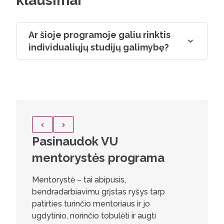
klausimai
Ar šioje programoje galiu rinktis
individualiųjų studijų galimybę?
Pasinaudok VU
Marty
mentorystės programa
Skand
antro
Mentorystė – tai abipusis,
bendradarbiavimu grįstas ryšys tarp
Skandina
patirties turinčio mentoriaus ir jo
nuo vaik
ugdytinio, norinčio tobulėti ir augti
literatū