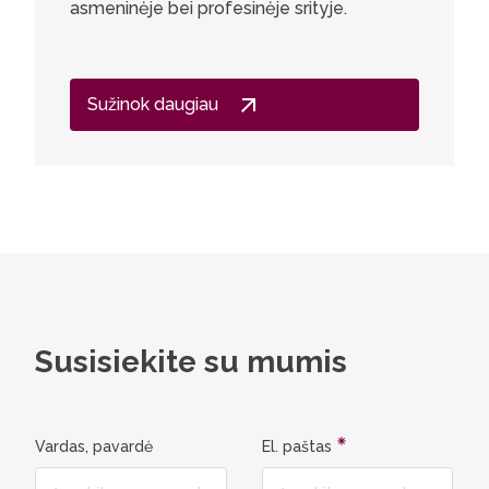
asmeninėje bei profesinėje srityje.
žavėjo i
mokėjima
nematytai
programa
Sužinok daugiau
ne tik na
pilnavert
Susisiekite su mumis
Vardas, pavardė
El. paštas