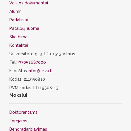
Veiklos dokumentai
Alumni
Padaliniai
Patalpų nuoma
Skelbimai
Kontaktai
Universiteto g. 3, LT-01513 Vilnius
Tel.:
+37052687000
El.paštas:
infor@cr.vu.lt
Kodas: 211950810
PVM kodas: LT119508113
Mokslui
Doktorantams
Tyrėjams
Bendradarbiavimas