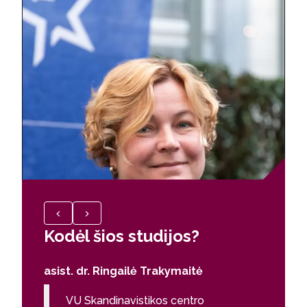
Kodėl šios studijos?
Kodėl
asist. dr. Ringailė Trakymaitė
Jokūba
VU Skandinavistikos centro
Skan