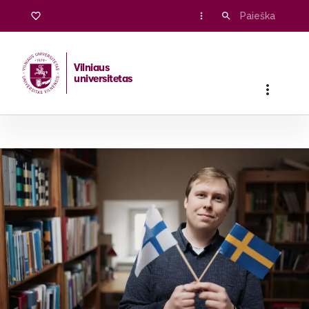
Vilniaus
universitetas
Pradžia
/
Stojantiesiems
/
Bakalauro ir vientisosios studijos
/