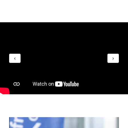
Nemaža dalis absolventų renkasi laisvai samdomą
veiklą arba patys susikuria darbo vietas kaip turinio
kūrėjai, vertėjai, leidėjai ar kūrybos komunikacijos
specialistai.