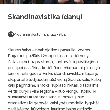
Skandinavistika (danų)
Programa dėstoma anglų kalba
EN
Šiaurės šalys – neabejotinos pasaulio lyderės.
Pagarbus požiūris į žmogų ir gamtą, dėmesys
išsilavinimui, paprastumo, santarvės ir pasitikėjimo
principai paaiškina, kodėl šiauriečiai nuolat pirmauja
laimės reitinguose. Rinkis skandinavistiką ir tapsi jų
ekspertu! Studijuodama(s) vieną Šiaurės šalių kalbą
kaip pagrindinę, išmoksi suprasti ir kitas, o tada ims
vertis durys į visą regioną – nuo vikingų istorijų iki
šiuolaikinės literatūros, kino ir komiksų, nuo
gramatikos iki gerovės valstybės modelio, lygybės,
pasitikėjimo, kūrybingo, jaunimo balsą girdinčio