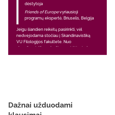
dėstytoja
alu
Friends of Europe
vyriausioji
„Da
programų ekspertė, Briuselis, Belgija
spec
Jeigu šiandien reikėtų pasirinkti, vėl
Šios stu
nedvejodama stočiau į Skandinavistiką
asmenybė
VU Filologijos fakultete. Nuo
Supratau,
skandinavistikos studijų prasidėjo rimta
literatūr
pažintis ir kelionė po Europą ir senuosius
kurių tol
jos universitetus. Visa tai skatino tirti,
įgyvendi
pažinti, suprasti, dar labiau plėsti akiratį.
srityse.
Studijos Filologijos fakultete suteikė
galimybę dirbti tarptautinėse
organizacijose ir įmonėse, tačiau
svarbiausia – šis atrastas pažinimo
džiaugsmas neišblėso.
Dažnai užduodami