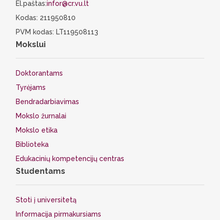
El.paštas:
infor@cr.vu.lt
Kodas: 211950810
PVM kodas: LT119508113
Mokslui
Doktorantams
Tyrėjams
Bendradarbiavimas
Mokslo žurnalai
Mokslo etika
Biblioteka
Edukacinių kompetencijų centras
Studentams
Stoti į universitetą
Informacija pirmakursiams