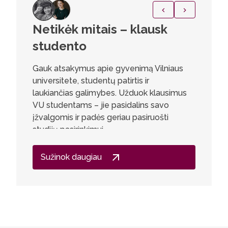
Netikėk mitais – klausk
Achil
studento
Šios stu
atrandu 
Gauk atsakymus apie gyvenimą Vilniaus
paskaitų
universitete, studentų patirtis ir
daugiau n
laukiančias galimybes. Užduok klausimus
ugdantis
VU studentams – jie pasidalins savo
žmogišku
įžvalgomis ir padės geriau pasiruošti
įvairovė.
studijų pasirinkimui.
žmogaus 
mokomės 
Sužinok daugiau
situacij
atsakomy
bendravi
ir leidži
būsimam 
kaip pam