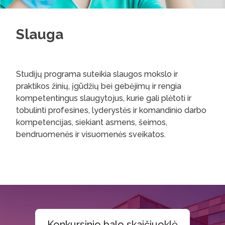
Slauga
Studijų programa suteikia slaugos mokslo ir
praktikos žinių, įgūdžių bei gebėjimų ir rengia
kompetentingus slaugytojus, kurie gali plėtoti ir
tobulinti profesines, lyderystės ir komandinio darbo
kompetencijas, siekiant asmens, šeimos,
bendruomenės ir visuomenės sveikatos.
Konkursinio balo skaičiuoklė