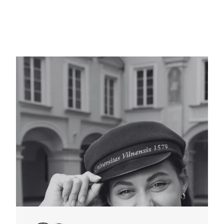
klinikose, reabilitacijos centruose, socialinės globos
ir slaugos paslaugas teikiančiose įstaigose.