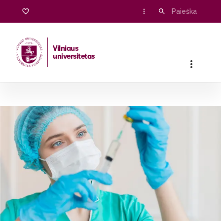
Vilniaus
universitetas
Pradžia
/
Stojantiesiems
/
Bakalauro ir vientisosios studijos
/