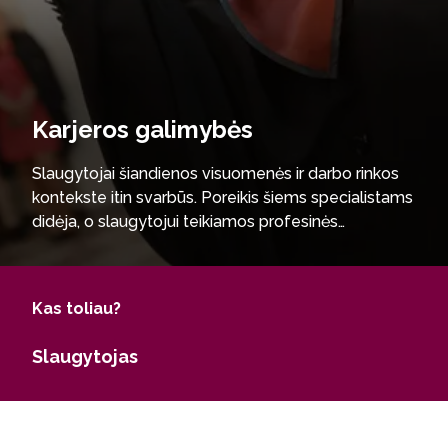
Karjeros galimybės
Slaugytojai šiandienos visuomenės ir darbo rinkos
kontekste itin svarbūs. Poreikis šiems specialistams
didėja, o slaugytojui teikiamos profesinės
kompetencijos – plečiamos, jie užsiima sveikatos
prevencijos, sveikos gyvensenos skatinimo,
edukacijos bei kokybiškų slaugos paslaugų
Kas toliau?
užtikrinimo veikla. Sėkmingai baigęs Slaugos
bakalauro studijų programą tapsi kvalifikuotu
Slaugytojas
bendrosios praktikos slaugytoju, gebančiu užtikrinti
pacientų priežiūrą įvairiose sveikatos priežiūros
įstaigose. Galėsi įsidarbinti pirminės sveikatos
priežiūros centruose, ligoninėse ir universitetinėse