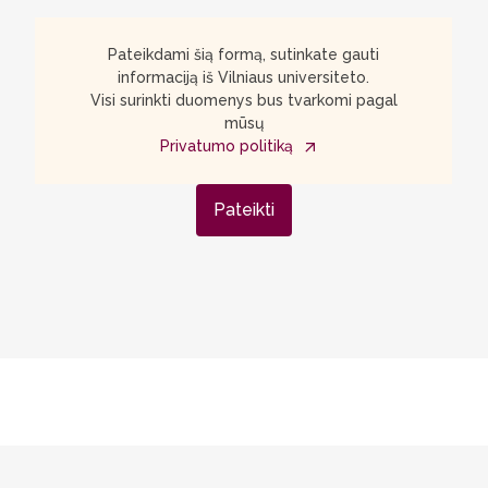
prasming
reikaling
Pateikdami šią formą, sutinkate gauti
ne tik su
informaciją iš Vilniaus universiteto.
Visi surinkti duomenys bus tvarkomi pagal
kaip žmo
mūsų
kasdien ž
Privatumo politiką
entuzia
Pateikti