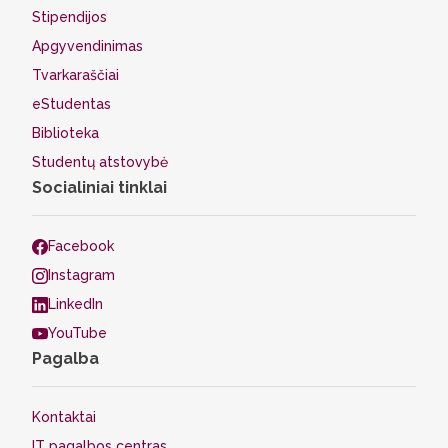
Stipendijos
Apgyvendinimas
Tvarkaraščiai
eStudentas
Biblioteka
Studentų atstovybė
Socialiniai tinklai
Facebook
Instagram
LinkedIn
YouTube
Pagalba
Kontaktai
IT pagalbos centras