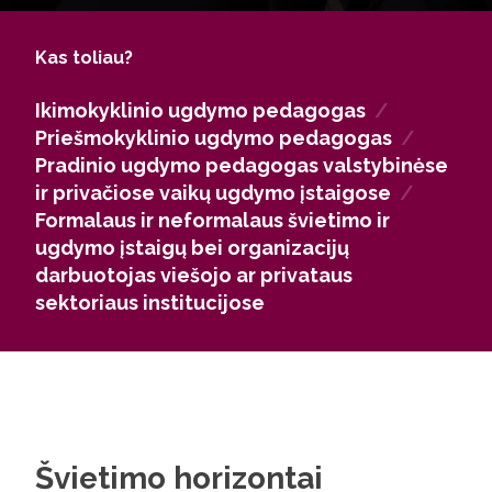
neformalaus švietimo organizacijose, viešojo ir
privataus sektoriaus institucijose kaip edukacinių
Kas toliau?
veiklų koordinatoriai, ugdymo projektų rengėjai,
specialistai, telkiantys vaikų ir šeimų
Ikimokyklinio ugdymo pedagogas
/
bendruomenes.
Priešmokyklinio ugdymo pedagogas
/
Diplomas suteikia tvirtą profesinį startą ir galimybę
Pradinio ugdymo pedagogas valstybinėse
tęsti studijas Edukologijos krypties magistrantūroje
ir privačiose vaikų ugdymo įstaigose
/
arba rinktis kitas programas, į kurias priimami
Formalaus ir neformalaus švietimo ir
socialinių mokslų bakalaurai. Tai kelias į prasmingą
ugdymo įstaigų bei organizacijų
darbą, kuriame kuriama vaikų pažanga ir ateitis.
darbuotojas viešojo ar privataus
sektoriaus institucijose
Švietimo horizontai