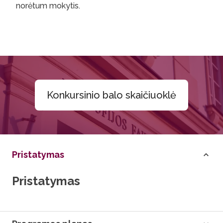
norėtum mokytis.
Konkursinio balo skaičiuoklė
Pristatymas
Pristatymas