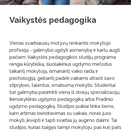
Vaikystės pedagogika
Vienas svarbiausių motyvų renkantis mokytojo
profesiją - galimybė ugdyti asmenybę ir kartu augti
pačiam. Vaikystės pedagogikos studijų programa
rengia kūrybišką, šiuolaikinius ugdymo metodus
taikantį mokytoją, išmanantį vaiko raidą ir
psichologiją, gebantį padėti vaikams atrasti savo
stiprybes, talentus, smalsumą mokytis. Studentai
turi galimybę pasirinkti vieną iš dviejų specializacijų:
Ikimokyklinio ugdymo pedagogiką arba Pradinio
ugdymo pedagogiką. Studijos puikiai tinka tiems,
kam artimas bendravimas su vaikais, noras juos
mokyti, įkvėpti ir tapti svarbia jų augimo dalimi. Tai
studijos, kurias baigęs tampi mokytoju, pas kurį pats