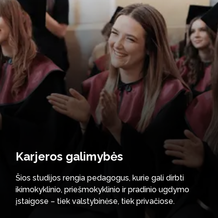
Karjeros galimybės
Šios studijos rengia pedagogus, kurie gali dirbti
ikimokyklinio, priešmokyklinio ir pradinio ugdymo
įstaigose – tiek valstybinėse, tiek privačiose.
Absolventai taip pat laukiami formalaus ir