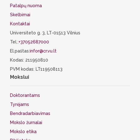
Patalpų nuoma
Skelbimai
Kontaktai
Universiteto g. 3, LT-01513 Vilnius
Tel.:
+37052687000
El.paštas:
infor@cr.vu.lt
Kodas: 211950810
PVM kodas: LT119508113
Mokslui
Doktorantams
Tyrėjams
Bendradarbiavimas
Mokslo žurnalai
Mokslo etika