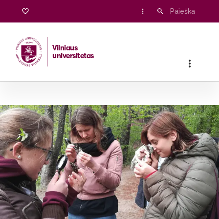
Vilniaus
universitetas
Pradžia
/
Stojantiesiems
/
Bakalauro ir vientisosios studijos
/