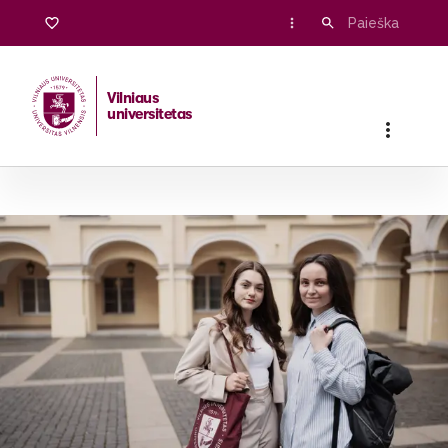
Vilniaus
universitetas
Pradžia
/
Stojantiesiems
/
Bakalauro ir vientisosios studijos
/