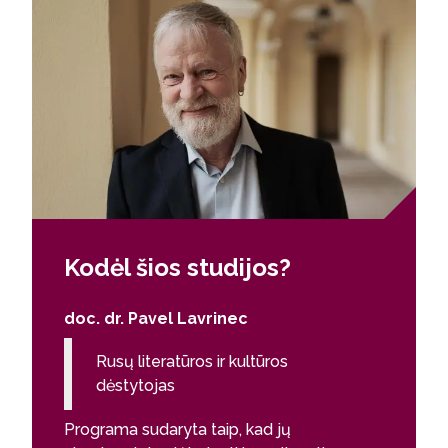
tarpkultūriškai orientuotus specialistus, gebančius
sėkmingai prisitaikyti prie įvairių profesinių iššūkių
Lietuvoje ir užsienyje.
Kodėl šios studijos?
doc. dr. Pavel Lavrinec
Rusų literatūros ir kultūros
dėstytojas
Programa sudaryta taip, kad jų