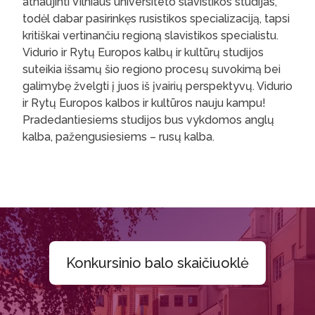
atnaujinti Vilniaus universiteto slavistikos studijas,
todėl dabar pasirinkęs rusistikos specializaciją, tapsi
kritiškai vertinančiu regioną slavistikos specialistu.
Vidurio ir Rytų Europos kalbų ir kultūrų studijos
suteikia išsamų šio regiono procesų suvokimą bei
galimybę žvelgti į juos iš įvairių perspektyvų. Vidurio
ir Rytų Europos kalbos ir kultūros nauju kampu!
Pradedantiesiems studijos bus vykdomos anglų
kalba, pažengusiesiems – rusų kalba.
Konkursinio balo skaičiuoklė