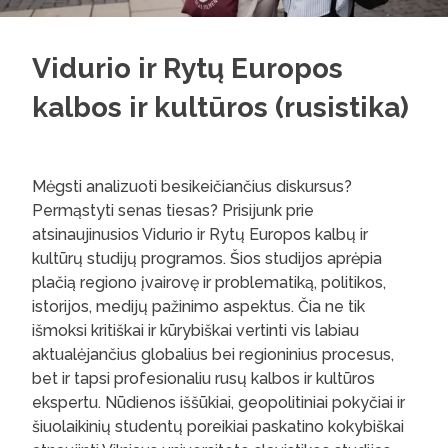
Vidurio ir Rytų Europos
kalbos ir kultūros (rusistika)
Mėgsti analizuoti besikeičiančius diskursus?
Permąstyti senas tiesas? Prisijunk prie
atsinaujinusios Vidurio ir Rytų Europos kalbų ir
kultūrų studijų programos. Šios studijos aprėpia
plačią regiono įvairovę ir problematiką, politikos,
istorijos, medijų pažinimo aspektus. Čia ne tik
išmoksi kritiškai ir kūrybiškai vertinti vis labiau
aktualėjančius globalius bei regioninius procesus,
bet ir tapsi profesionaliu rusų kalbos ir kultūros
ekspertu. Nūdienos iššūkiai, geopolitiniai pokyčiai ir
šiuolaikinių studentų poreikiai paskatino kokybiškai