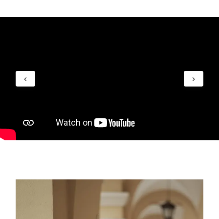
viešiesiems ryšiams ir kūrybinei komunikacijai, todėl
absolventai gali dirbti radijo stotyse, internetinės
žiniasklaidos portaluose, agentūrose ar leidyklose.
Studijos suteikia kompetencijų ir vertimų,
redagavimo bei leidybos srityse, leidžiančių kurti,
redaguoti ir versti tekstus įvairiomis kalbomis.
Absolventai taip pat gali sėkmingai dirbti turizmo ir
paslaugų sektoriuje – kelionių agentūrose,
viešbučiuose ar kitose tarptautinėse paslaugų
įmonėse. Be to, programa suteikia įrankių verslo ir
viešųjų institucijų darbo kontekste, pavyzdžiui,
bankuose, logistikos įmonėse ar shared service
centruose.
Galiausiai, įgytos kompetencijos leidžia būti laisvai
samdomu specialistu, kūrybos ir komunikacijos
srityje kurti turinį, versti, redaguoti arba įsteigti savo
įmonę ar projektą. Trumpai tariant, ši programa
paruošia universalius, kritiškai mąstančius ir