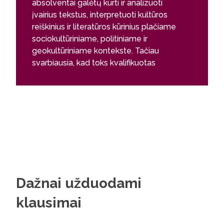
absolventai galėtų kurti ir analizuoti
įvairius tekstus, interpretuoti kultūros
reiškinius ir literatūros kūrinius plačiame
sociokultūriniame, politiniame ir
geokultūriniame kontekste. Tačiau
svarbiausia, kad toks kvalifikuotas
specialistas turėtų lietuvišką
perspektyvą ir matytų pasaulį, suprastų
aktualijas, vertintų įvairius reiškinius pagal
vertybių skalę iš mūsų šalies, mūsų
tautos interesų taško.
Dažnai užduodami
klausimai