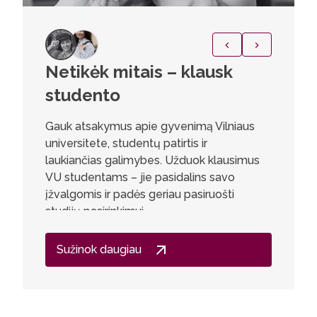
Netikėk mitais – klausk
Anast
studento
prog
Gauk atsakymus apie gyvenimą Vilniaus
Šiuolaik
universitete, studentų patirtis ir
pasaulyje
laukiančias galimybes. Užduok klausimus
žinių, be
VU studentams – jie pasidalins savo
galima ta
įžvalgomis ir padės geriau pasiruošti
studijų 
studijų pasirinkimui.
praktini
tobulėti
kaip asm
Sužinok daugiau
kultūros