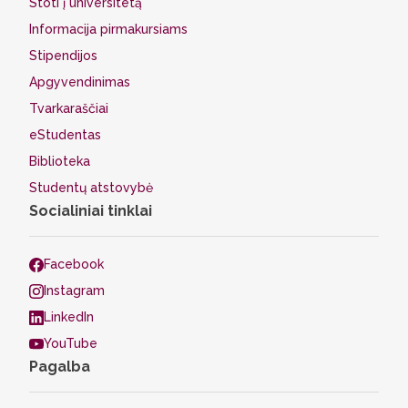
Stoti į universitetą
Informacija pirmakursiams
Stipendijos
Apgyvendinimas
Tvarkaraščiai
eStudentas
Biblioteka
Studentų atstovybė
Socialiniai tinklai
Facebook
Instagram
LinkedIn
YouTube
Pagalba