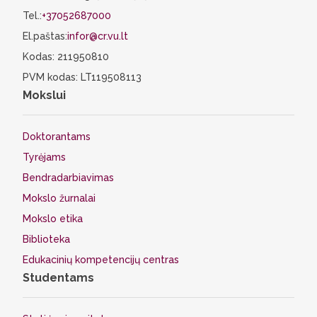
Tel.:
+37052687000
El.paštas:
infor@cr.vu.lt
Kodas: 211950810
PVM kodas: LT119508113
Mokslui
Doktorantams
Tyrėjams
Bendradarbiavimas
Mokslo žurnalai
Mokslo etika
Biblioteka
Edukacinių kompetencijų centras
Studentams