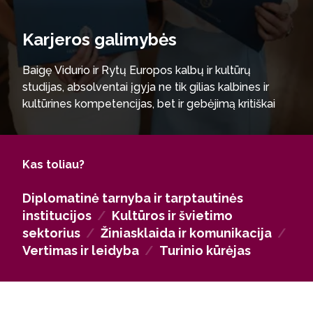
Karjeros galimybės
Baigę Vidurio ir Rytų Europos kalbų ir kultūrų
studijas, absolventai įgyja ne tik gilias kalbines ir
kultūrines kompetencijas, bet ir gebėjimą kritiškai
analizuoti regiono procesus bei veikti
daugiakultūrėje aplinkoje. Tai atveria plačias
karjeros galimybes tiek Lietuvoje, tiek užsienyje.
Kas toliau?
Absolventai gali dirbti diplomatinėse ir
tarptautinėse institucijose, atstovauti užsienio
Diplomatinė tarnyba ir tarptautinės
šalims Lietuvoje arba Lietuvos ambasadose
institucijos
/
Kultūros ir švietimo
užsienyje, prisidėti prie tarptautinių projektų ir
sektorius
/
Žiniasklaida ir komunikacija
/
organizacijų veiklos. Kultūros ir švietimo
Vertimas ir leidyba
/
Turinio kūrėjas
sektoriuose jų įgūdžiai praverčia muziejuose,
literatūriniuose ar kultūros centruose, mokyklose,
gimnazijose bei kalbų mokymo centruose. Be to,
programa paruošia specialistus žiniasklaidai,