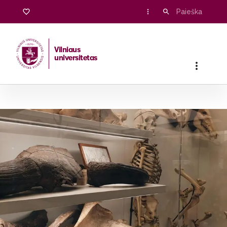
Vilniaus
universitetas
Pradžia
/
Stojantiesiems
/
Bakalauro ir vientisosios studijos
/