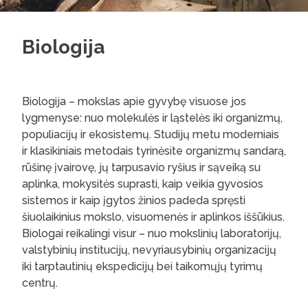
Biologija
Biologija – mokslas apie gyvybę visuose jos
lygmenyse: nuo molekulės ir ląstelės iki organizmų,
populiacijų ir ekosistemų. Studijų metu moderniais
ir klasikiniais metodais tyrinėsite organizmų sandarą,
rūšinę įvairovę, jų tarpusavio ryšius ir sąveiką su
aplinka, mokysitės suprasti, kaip veikia gyvosios
sistemos ir kaip įgytos žinios padeda spręsti
šiuolaikinius mokslo, visuomenės ir aplinkos iššūkius.
Biologai reikalingi visur – nuo mokslinių laboratorijų,
valstybinių institucijų, nevyriausybinių organizacijų
iki tarptautinių ekspedicijų bei taikomųjų tyrimų
centrų.