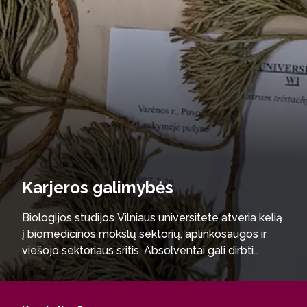
Karjeros galimybės
Biologijos studijos Vilniaus universitete atveria kelią
į biomedicinos mokslų sektorių, aplinkosaugos ir
viešojo sektoriaus sritis. Absolventai gali dirbti
Aplinkos ministerijos departamentuose ir
agentūrose, saugomų teritorijų direkcijose,
savivaldybių administracijos ir planavimo