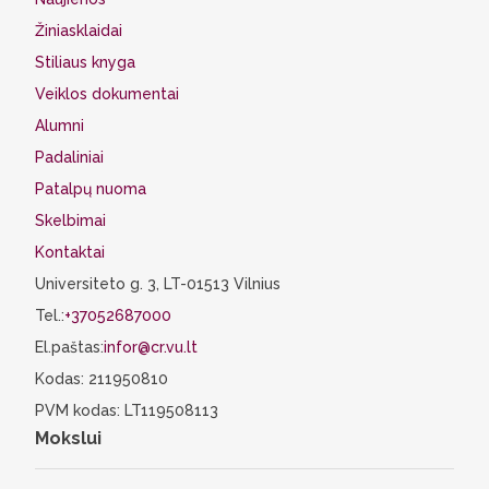
Žiniasklaidai
Stiliaus knyga
Veiklos dokumentai
Alumni
Padaliniai
Patalpų nuoma
Skelbimai
Kontaktai
Universiteto g. 3, LT-01513 Vilnius
Tel.:
+37052687000
El.paštas:
infor@cr.vu.lt
Kodas: 211950810
PVM kodas: LT119508113
Mokslui