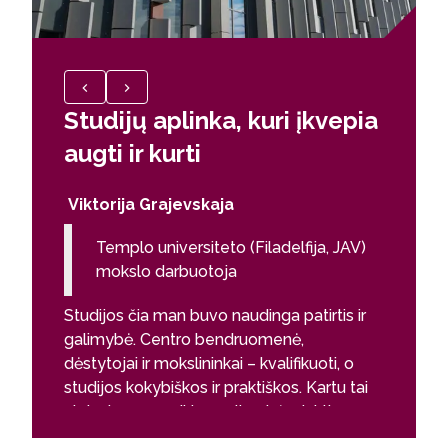
Studijų aplinka, kuri įkvepia
Viena
augti ir kurti
progr
vasar
Viktorija Grajevskaja
Į šias st
Templo universiteto (Filadelfija, JAV)
mokslo sr
mokslo darbuotoja
nustebin
studijų 
Studijos čia man buvo naudinga patirtis ir
darbo rin
galimybė. Centro bendruomenė,
dalis pro
dėstytojai ir mokslininkai – kvalifikuoti, o
mokslini
studijos kokybiškos ir praktiškos. Kartu tai
artimas
vieta, kur yra puikios galimybės rinktis
tyrimų c
karjerą ar tiesiog užsiėmimą. Daug naujų
realiai L