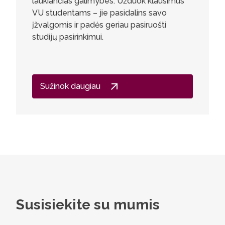
laukiančias galimybes. Užduok klausimus
VU studentams – jie pasidalins savo
įžvalgomis ir padės geriau pasiruošti
studijų pasirinkimui.
Sužinok daugiau
Susisiekite su mumis