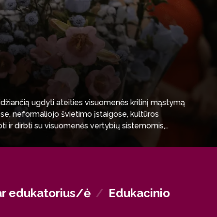
eidžiančią ugdyti ateities visuomenės kritinį mąstymą
e, neformaliojo švietimo įstaigose, kultūros
i ir dirbti su visuomenės vertybių sistemomis,
stybės institucijose, diplomatiniame bei verslo
r edukatorius/ė
/
Edukacinio