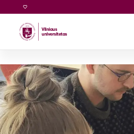
Vilniaus
universitetas
Pradžia
/
Stojantiesiems
/
Bakalauro ir vientisosios studi