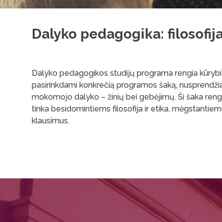
Dalyko pedagogika: filosofija
Dalyko pedagogikos studijų programa rengia kūrybišk
pasirinkdami konkrečią programos šaką, nusprendžia, k
mokomojo dalyko – žinių bei gebėjimų. Ši šaka rengia 
tinka besidomintiems filosofija ir etika, mėgstantiem
klausimus.