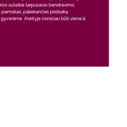
bet ir draugas,
ios suteikia tarpusavio bendravimo,
klausimu. Tokį 
os pamokas, paliekančias pėdsaką
gebantį su mokin
yvenime. Ateityje norėčiau būti viena iš
be galo patenk