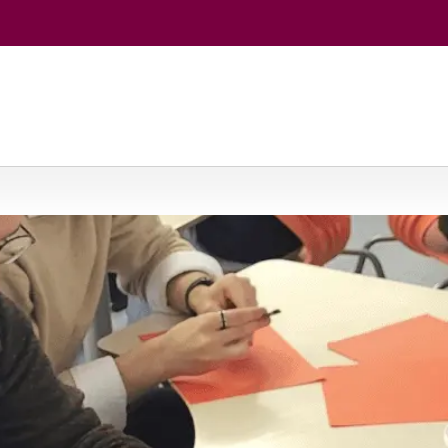
jos
/
Dalyko pedagogika: filosofija ir etika