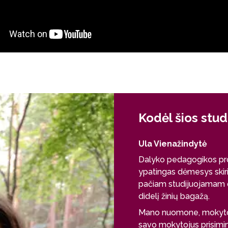
Kodėl šios stud
Ula Vienažindytė
Dalyko pedagogikos pro
ypatingas dėmesys skiri
pačiam studijuojamam dal
didelį žinių bagažą.
Mano nuomone, mokytojo
savo mokytojus prisimins