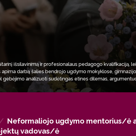
rinį išsilavinimą ir profesionalaus pedagogo kvalifikaciją, l
tis apima darbą šalies bendrojo ugdymo mokyklose, gimnazijos
 gebėjimo analizuoti sudėtingas etines dilemas, argumentuot
los ribų: nevyriausybinėse organizacijose, žiniasklaidoje, val
/
Neformaliojo ugdymo mentorius/ė a
rojektų vadovas/ė