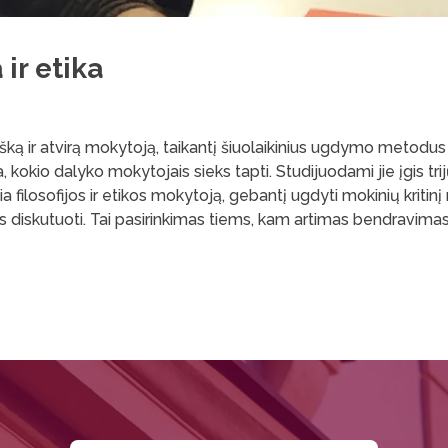
 ir etika
ą ir atvirą mokytoją, taikantį šiuolaikinius ugdymo metodus 
okio dalyko mokytojais sieks tapti. Studijuodami jie įgis trij
filosofijos ir etikos mokytoją, gebantį ugdyti mokinių kritinį
s diskutuoti. Tai pasirinkimas tiems, kam artimas bendravimas 