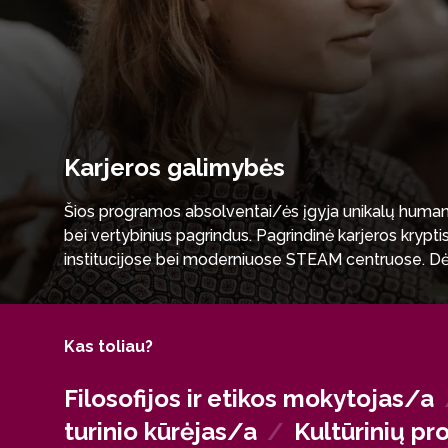
Karjeros galimybės
Šios programos absolventai/ės įgyja unikalų humanita
bei vertybinius pagrindus. Pagrindinė karjeros kryp
institucijose bei moderniuose STEAM centruose. Dėl
absolventai taip pat sėkmingai integruojasi už mokyk
sektoriuose.
Kas toliau?
Filosofijos ir etikos mokytojas/a
turinio kūrėjas/a
/
Kultūrinių p