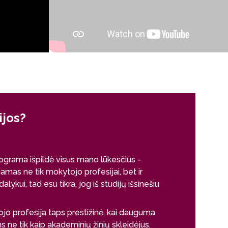
ijos?
Kodėl šio
Gabrielė Zene
grama išpildė visus mano lūkesčius -
Dalyko pedagogi
amas ne tik mokytojo profesijai, bet ir
gyvenimo kelią
ykui, tad esu tikra, jog iš studijų išsinešiu
mano asmeninis 
jaunimą - tą, ku
suprasti dalyku
 profesija taps prestižinė, kai dauguma
mokytojas - ne 
 ne tik kaip akademinių žinių skleidėjus,