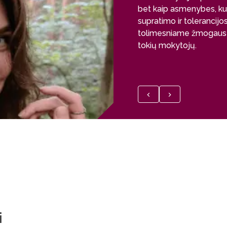
bet kaip asmenybes, kur
supratimo ir tolerancij
tolimesniame žmogaus g
tokių mokytojų.
i