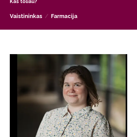
Kas toliau?
laboratorijose, tyrimų centruose arba
mokslo‑tyrimų institucijose, prisidėti prie vaistų
Vaistininkas
/
Farmacija
vystymo, klinikinių tyrimų, eksperimentinės
farmacijos.
Turėsi pakankamus įgūdžius darbui sveikatos
priežiūros įstaigose ar valstybės institucijose –
dalyvauti vaistų registracijoje, reguliavime,
kontroliuoti vaistų vartojimą ir sveikatos politiką.