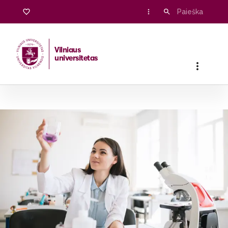
Vilniaus
universitetas
Pradžia
/
Stojantiesiems
/
Bakalauro ir vientisosios studijos
/