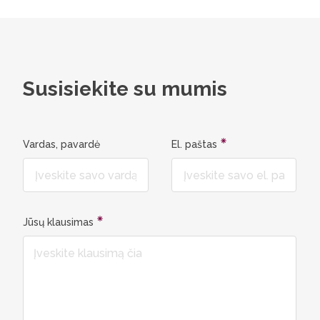
straipsni
farmakote
studijos 
pasireng
analizuoj
Susisiekite su mumis
kas prave
Vardas, pavardė
El. paštas
Jūsų klausimas