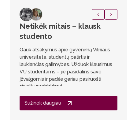
Netikėk mitais – klausk
Urtė 
studento
Esu labai
studijų 
Gauk atsakymus apie gyvenimą Vilniaus
iš anksto
universitete, studentų patirtis ir
daugiau 
laukiančias galimybes. Užduok klausimus
pratybų, 
VU studentams – jie pasidalins savo
planavim
įžvalgomis ir padės geriau pasiruošti
nemažai 
studijų pasirinkimui.
studenta
išbandyti
Sužinok daugiau
nagrinėj
kompeten
besisten
medžiagą
naujovių,