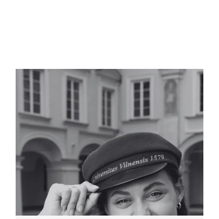
surinkti didelį žinių bagažą, praversiantį
ateityje. Peržvelgiant penkerius
farmacijos studijų metus VU, jie paliko
didžiulį įspūdį dėl trijų dalykų. Pirmiausia
– ryšys su dėstytojais, ne tik Lietuvos ir
užsienio farmacijos specialistais, bet ir
kitų sričių atstovais, kurie padėjo įgyti
reikiamų žinių bei suprasti vaistininko rolę
ir tarpdiscipliniškumo svarbą sveikatos
srityje. Antra – įdomūs praktiniai
užsiėmimai įvairiose disciplinose ir
farmacinės veiklos simuliacija, užtvirtinusi
studijų metu įgytas žinias. Trečia –
galimybės augti ne tik kaip būsimam
farmacijos specialistui, bet ir kaip
įvairiapusiškai asmenybei, dalyvaujant
universitetinėse veiklose.