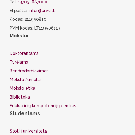
Tel.:
+37052687000
El.paštas:
infor@cr.vu.lt
Kodas: 211950810
PVM kodas: LT119508113
Mokslui
Doktorantams
Tyrėjams
Bendradarbiavimas
Mokslo žurnalai
Mokslo etika
Biblioteka
Edukacinių kompetencijų centras
Studentams
Stoti į universitetą