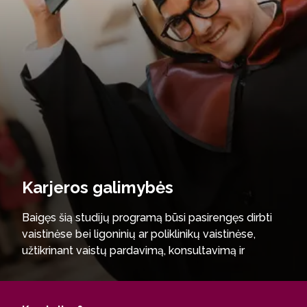
Karjeros galimybės
Baigęs šią studijų programą būsi pasirengęs dirbti
vaistinėse bei ligoninių ar poliklinikų vaistinėse,
užtikrinant vaistų pardavimą, konsultavimą ir
paciento priežiūrą. Taip pat turėsi galimybes
įsidarbinti farmacijos pramonėje – vaistų gamybos,
analizės ar kokybės kontrolės įmonėse, dirbti