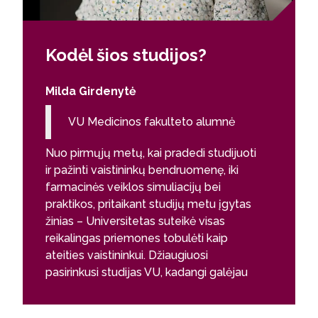
Kodėl šios studijos?
Milda Girdenytė
VU Medicinos fakulteto alumnė
Nuo pirmųjų metų, kai pradedi studijuoti
ir pažinti vaistininkų bendruomenę, iki
farmacinės veiklos simuliacijų bei
praktikos, pritaikant studijų metu įgytas
žinias – Universitetas suteikė visas
reikalingas priemones tobulėti kaip
ateities vaistininkui. Džiaugiuosi
pasirinkusi studijas VU, kadangi galėjau
bendrauti ir mokytis ne tik iš Lietuvos,
bet ir užsienio specialistų, kurie padėjo