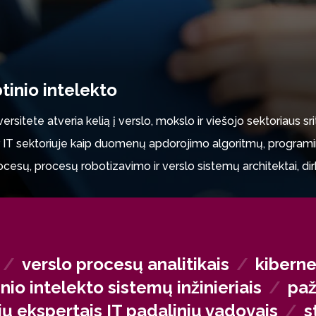
btinio intelekto
rsitete atveria kelią į verslo, mokslo ir viešojo sektoriaus srit
ų ir IT sektoriuje kaip duomenų apdorojimo algoritmų, programi
rocesų, procesų robotizavimo ir verslo sistemų architektai, d
r kvantinių skaičiavimų galimybes.
dimus, grindžiamus robotika, blokų grandinėmis, natūralios kal
onėse ar viešajame sektoriuje kaip specialistai, taikantys inova
/
verslo procesų analitikais
/
kiberne
inio intelekto sistemų inžinieriais
/
paž
jų ekspertais IT padalinių vadovais
/
s