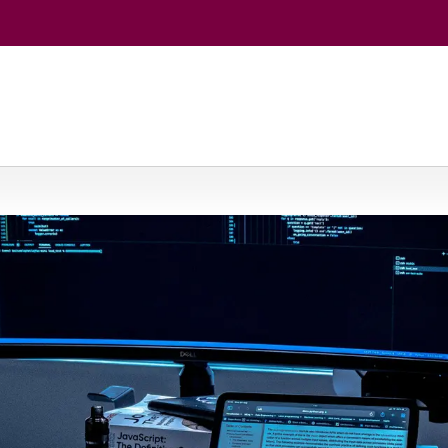
jos
/
Informacinių sistemų inžinerija