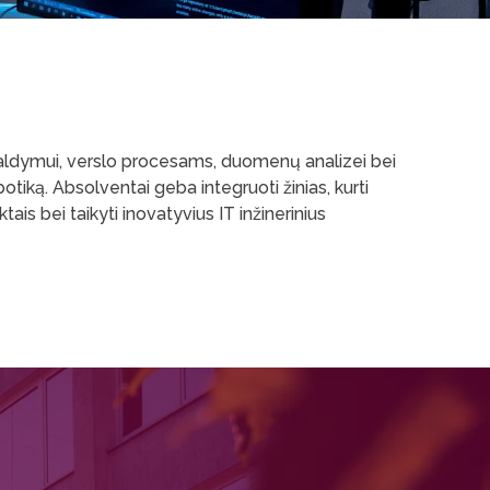
valdymui, verslo procesams, duomenų analizei bei
botiką. Absolventai geba integruoti žinias, kurti
is bei taikyti inovatyvius IT inžinerinius