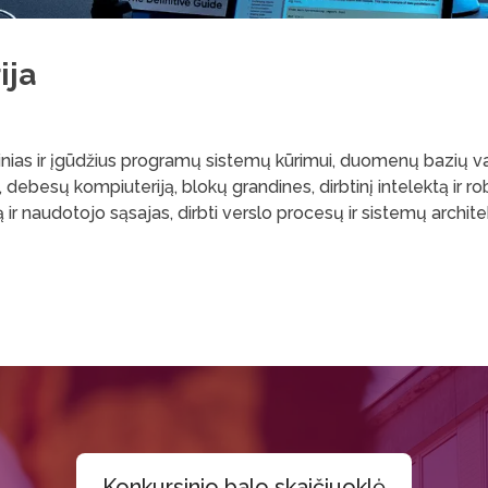
ija
 žinias ir įgūdžius programų sistemų kūrimui, duomenų bazių 
, debesų kompiuteriją, blokų grandines, dirbtinį intelektą ir ro
audotojo sąsajas, dirbti verslo procesų ir sistemų architekta
Konkursinio balo skaičiuoklė