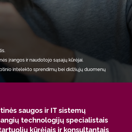
is.
nės įrangos ir naudotojo sąsajų kūrėjai.
irbtinio intelekto sprendimų bei didžiųjų duomenų
bos bei audio ir vaizdo signalų apdorojimu.
tyvius IT inžinerinius sprendimus ir dirbtinį
tinės saugos ir IT sistemų
angių technologijų specialistais
tartuolių kūrėjais ir konsultantais