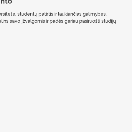
ento
itete, studentų patirtis ir laukiančias galimybes.
ns savo įžvalgomis ir padės geriau pasiruošti studijų