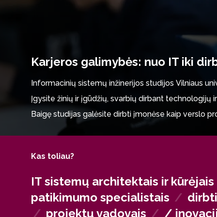
Karjeros galimybės: nuo IT iki dir
Informacinių sistemų inžinerijos studijos Vilniaus unive
Įgysite žinių ir įgūdžių, svarbių dirbant technologij
Baigę studijas galėsite dirbti įmonėse kaip verslo p
analitikos specialistai, gebantys pasitelkti našiųjų i
Taip pat būsite pasirengę kurti inžinerinius IT spren
Kas toliau?
Karjerą galėsite tęsti startuoliuose, tarptautinėse įm
intelektą.
IT sistemų architektais ir kūrėjais
patikimumo specialistais
/
dirbt
/
projektų vadovais
/
/ inovaci