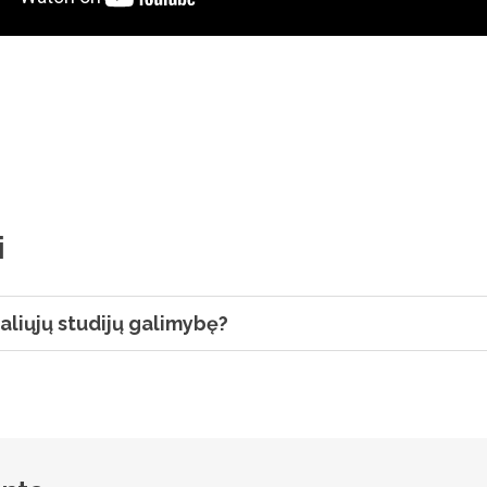
i
ualiųjų studijų galimybę?