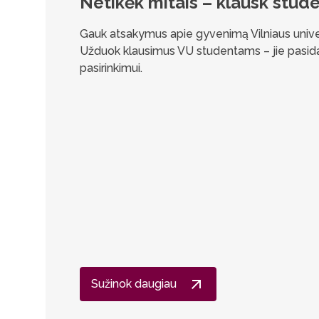
Netikėk mitais – klausk stud
Gauk atsakymus apie gyvenimą Vilniaus univers
Užduok klausimus VU studentams – jie pasidali
pasirinkimui.
Sužinok daugiau