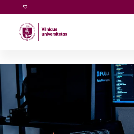
Vilniaus
universitetas
Pradžia
/
Stojantiesiems
/
Bakalauro ir vientisosios studi