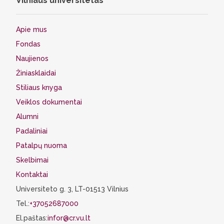
Vilniaus universitetas
Apie mus
Fondas
Naujienos
Žiniasklaidai
Stiliaus knyga
Veiklos dokumentai
Alumni
Padaliniai
Patalpų nuoma
Skelbimai
Kontaktai
Universiteto g. 3, LT-01513 Vilnius
Tel.:
+37052687000
El.paštas:
infor@cr.vu.lt