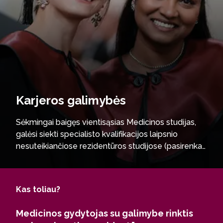
Karjeros galimybės
Sėkmingai baigęs vientisąsias Medicinos studijas,
galėsi siekti specialisto kvalifikacijos laipsnio
nesuteikiančiose rezidentūros studijose (pasirenka
apie 95 proc. baigusiųjų), vykdyti biomedicinos
srities mokslinius tyrimus, taip pat studijuoti
doktorantūroje, dirbti socialinės reabilitacijos
Kas toliau?
įstaigose, socialinės rūpybos, globos ir slaugos
įstaigose, ortopedijos įmonėse ar kompensacinės
Medicinos gydytojas su galimybe rinktis
technikos centruose.