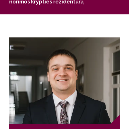
norimos krypties rezidentūrą