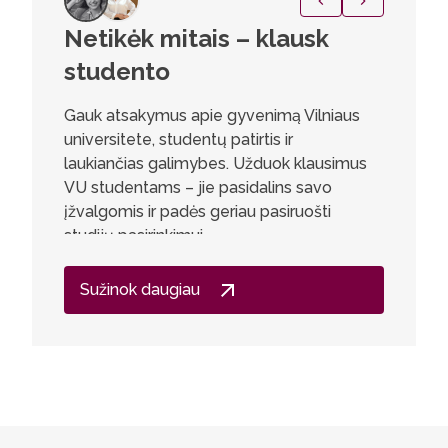
Netikėk mitais – klausk
Ieva 
studento
Vilniaus
medicin
Gauk atsakymus apie gyvenimą Vilniaus
ne tik pr
universitete, studentų patirtis ir
reikšmi
laukiančias galimybes. Užduok klausimus
Gerai ap
VU studentams – jie pasidalins savo
programa,
įžvalgomis ir padės geriau pasiruošti
tarptaut
studijų pasirinkimui.
veikiant
tinklas 
Sužinok daugiau
teorinių 
Atvira, k
bendruom
nuomonę, 
studentam
priežiūr
sprendim