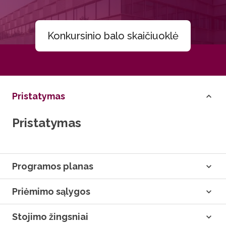
Konkursinio balo skaičiuoklė
Pristatymas
Pristatymas
Programos planas
Priėmimo sąlygos
Stojimo žingsniai