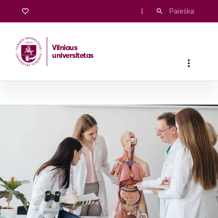
Vilniaus
universitetas
Pradžia
/
Stojantiesiems
/
Bakalauro ir vientisosios studijos
/