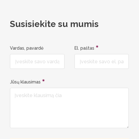
organiza
gebėjimus
ruošia b
Susisiekite su mumis
brandžią
asmenyb
Vardas, pavardė
El. paštas
Jūsų klausimas