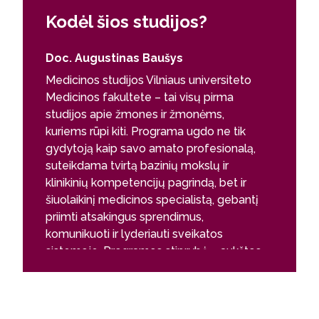
Kodėl šios studijos?
Doc. Augustinas Baušys
Medicinos studijos Vilniaus universiteto
Medicinos fakultete – tai visų pirma
studijos apie žmones ir žmonėms,
kuriems rūpi kiti. Programa ugdo ne tik
gydytoją kaip savo amato profesionalą,
suteikdama tvirtą bazinių mokslų ir
klinikinių kompetencijų pagrindą, bet ir
šiuolaikinį medicinos specialistą, gebantį
priimti atsakingus sprendimus,
komunikuoti ir lyderiauti sveikatos
sistemoje. Programos stiprybė – aukštos
kvalifikacijos dėstytojai ir plati studijų
programa, kurioje greta fundamentinių ir
klinikinių dalykų studentai įgyja mokslinių