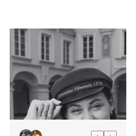
tyrimų, minkštųjų, vadybinių ir kitų būtinų
kompetencijų. VU MF studijos
neapsiriboja vien formaliu mokymu.
Studentai įtraukiami į akademinę ir
medicinos aplinką, jiems siūlomos
įvairios savanorystės bei papildomos
veiklos – nuo dalyvavimo mokslinių
tyrimų tinkluose ir mentorystės
programose iki savanoriškų klinikinių
praktikų, leidžiančių jau studijų metu
pajusti ligoninės aplinką. Medicinos
studijos VU – tai vieta, kurioje auga
atsakingi, smalsūs ir visuomenei
įsipareigoję būsimi medicinos
profesionalai.