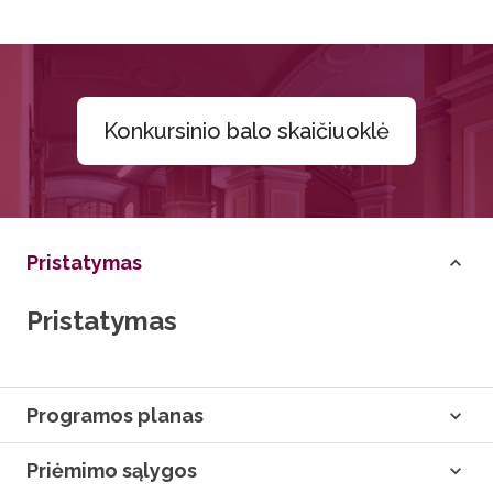
Konkursinio balo skaičiuoklė
Pristatymas
Pristatymas
Programos planas
Priėmimo sąlygos