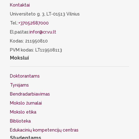
Kontaktai
Universiteto g. 3, LT-01513 Vilnius
Tel.:
+37052687000
El.paštas:
infor@cr.vu.lt
Kodas: 211950810
PVM kodas: LT119508113
Mokslui
Doktorantams
Tyrėjams
Bendradarbiavimas
Mokslo žurnalai
Mokslo etika
Biblioteka
Edukacinių kompetencijų centras
Studentams