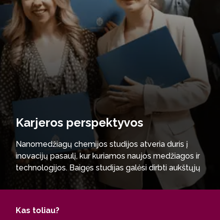
Karjeros perspektyvos
Nanomedžiagų chemijos studijos atveria duris į
inovacijų pasaulį, kur kuriamos naujos medžiagos ir
technologijos. Baigęs studijas galėsi dirbti aukštųjų
technologijų įmonėse ir tyrimų centruose – Light
Conversion, Teltonika, Thermo Fisher Scientific
Baltics, SoliTek, Teva, Fizinių ir technologijų mokslų
Kas toliau?
centre ir kitose.