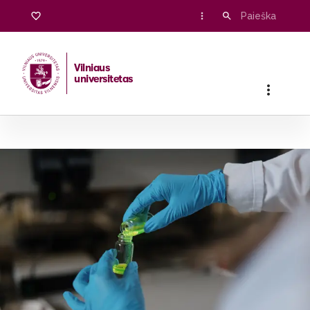
Vilniaus
universitetas
Pradžia
/
Stojantiesiems
/
Bakalauro ir vientisosios studijos
/