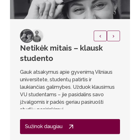
Netikėk mitais – klausk
Ugniu
studento
stud
Gauk atsakymus apie gyvenimą Vilniaus
Džiaugiuo
universitete, studentų patirtis ir
Nanomed
laukiančias galimybes. Užduok klausimus
programą
VU studentams – jie pasidalins savo
studijos
įžvalgomis ir padės geriau pasiruošti
kurie le
studijų pasirinkimui.
metų pra
laborato
gilinti g
Sužinok daugiau
kurso dr
paskatin