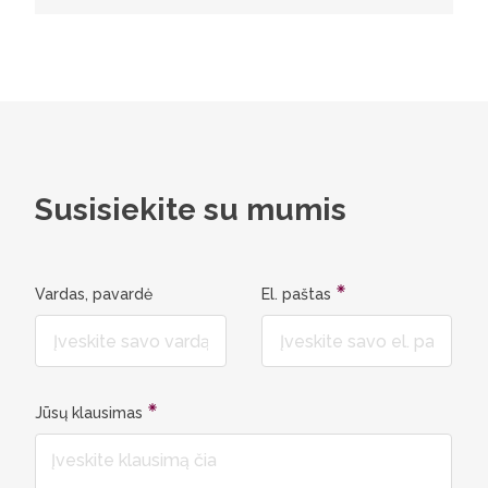
tikslų ch
nanoche
Susisiekite su mumis
Vardas, pavardė
El. paštas
Jūsų klausimas