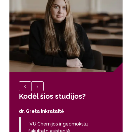
Kodėl šios studijos?
Kodėl
dr. Greta Inkrataitė
Deivida
VU Chemijos ir geomokslų
fakulteto asistentė