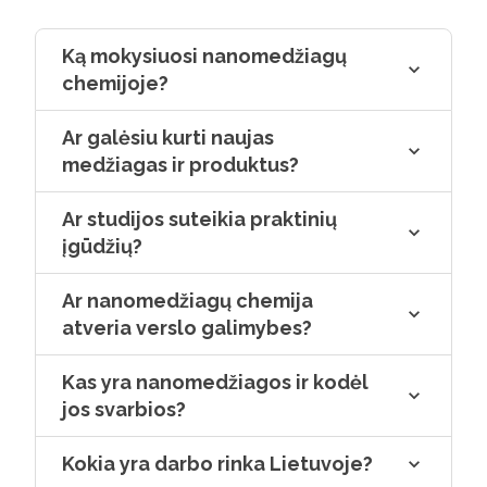
akimi nematomą, tačiau ateitį
formuojantį nano pasaulį.
Ką mokysiuosi nanomedžiagų
chemijoje?
Ar galėsiu kurti naujas
medžiagas ir produktus?
Ar studijos suteikia praktinių
įgūdžių?
Ar nanomedžiagų chemija
atveria verslo galimybes?
Kas yra nanomedžiagos ir kodėl
jos svarbios?
Kokia yra darbo rinka Lietuvoje?