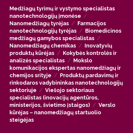
Nanomedžiagos naudojamos medicinoje,
Medžiagų tyrimų ir vystymo specialistas
elektronikoje, energetikoje ir aplinkosaugos
nanotechnologijų įmonėse
/
sprendimuose. Tavęs laukia darbas su naujais
Nanomedžiagų tyrėjas
/
Farmacijos
polimerais, kompozitais, vaistų pernašai skirtomis
nanotechnologijų tyrėjas
/
Biomedicinos
nanodalelėmis, tvariais energetikos ar
medžiagų gamybos specialistas
/
aplinkosaugos projektais, taip pat kokybės
Nanomedžiagų chemikas
/
Inovatyvių
kontrolės ir tyrimų veikla.
produktų kūrėjas
/
Kokybės kontrolės ir
Jei norėsi gilintis į mokslą, galėsi tęsti studijas
analizės specialistas
/
Mokslo
magistrantūroje ar doktorantūroje ir kurti ateities
komunikacijos ekspertas nanomedžiagų ir
technologijas universitetuose, tyrimų institutuose ar
chemijos srityje
/
Produktų pardavimų ir
įmonių R&D padaliniuose.
rinkodaros vadybininkas nanotechnologijų
Studijose įgytos žinios pravers ir viešajame
sektoriuje
/
Viešojo sektoriaus
sektoriuje – inovacijų agentūrose, ministerijose,
specialistas (inovacijų agentūros,
verslo slėniuose ar švietimo įstaigose.
ministerijos, švietimo įstaigos)
/
Verslo
kūrėjas – nanomedžiagų startuolio
steigėjas