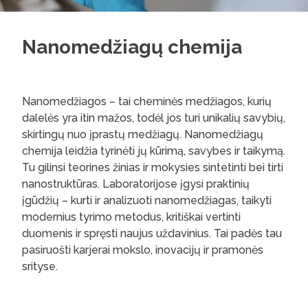
Nanomedžiagų chemija
Nanomedžiagos – tai cheminės medžiagos, kurių
dalelės yra itin mažos, todėl jos turi unikalių savybių,
skirtingų nuo įprastų medžiagų. Nanomedžiagų
chemija leidžia tyrinėti jų kūrimą, savybes ir taikymą.
Tu gilinsi teorines žinias ir mokysies sintetinti bei tirti
nanostruktūras. Laboratorijose įgysi praktinių
įgūdžių – kurti ir analizuoti nanomedžiagas, taikyti
modernius tyrimo metodus, kritiškai vertinti
duomenis ir spręsti naujus uždavinius. Tai padės tau
pasiruošti karjerai mokslo, inovacijų ir pramonės
srityse.