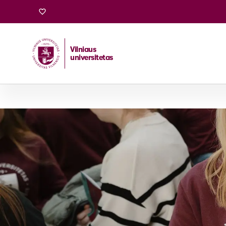
Vilniaus
universitetas
Pradžia
/
Stojantiesiems
/
Bakalauro ir vientisosios studi