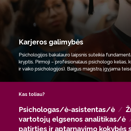
Karjeros galimybės
Psichologijos bakalauro laipsnis suteikia fundament
kryptis. Pirmoji – profesionalaus psichologo kelias, 
ir vaiko psichologijos). Baigus magistrą įgyjama teisė
gebėjimas analizuoti duomenis, suprasti žmonių motyv
rinkos tyrimų įmonėse ir organizacijų valdyme.
Kas toliau?
Psichologas/ė-asistentas/ė
/
Ž
vartotojų elgsenos analitikas/ė
patirties ir aptarnavimo kokybės 