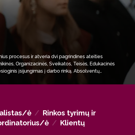
s procesus ir atveria dvi pagrindines ateities
inikinės, Organizacinės, Sveikatos, Teisės, Edukacinės
esioginis įsijungimas į darbo rinką. Absolventų
e, švietimo bei socialinių paslaugų sektoriuose,
ialistas/ė
/
Rinkos tyrimų ir
oordinatorius/ė
/
Klientų