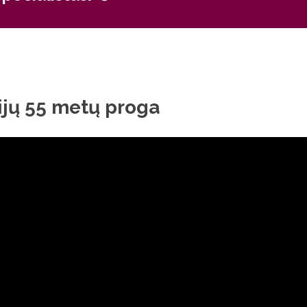
ijų 55 metų proga