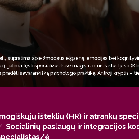
alų supratimą apie žmogaus elgseną, emocijas bei kognityviniu
kurį galima tęsti specializuotose magistrantūros studijose (Kl
 pradėti savarankišką psichologo praktiką. Antroji kryptis – ti
aciją ir valdyti konfliktus yra itin vertinamas verslo įmonės
mogiškųjų išteklių (HR) ir atrankų spec
/
Socialinių paslaugų ir integracijos k
specialistas/ė