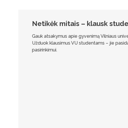
Netikėk mitais – klausk stud
Gauk atsakymus apie gyvenimą Vilniaus univers
Užduok klausimus VU studentams – jie pasidali
pasirinkimui.