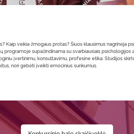
 Kaip veikia žmogaus protas? Šiuos klausimus nagrinėja psicho
jų programoje supažindinama su svarbiausiais psichologijos a
giniu įvertinimu, konsultavimu, profesine etika. Studijos skir
 kitus, nori gebėti įveikti emocinius sunkumus.
Konkursinio balo skaičiuoklė