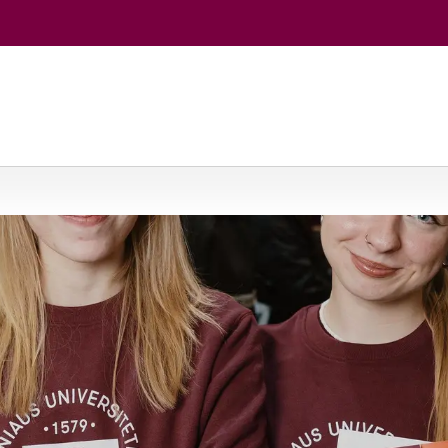
jos
/
Psichologija