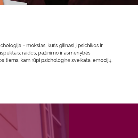
logija – mokslas, kuris gilinasi į psichikos ir
spektais: raidos, pažinimo ir asmenybės
tos tiems, kam rūpi psichologinė sveikata, emocijų,