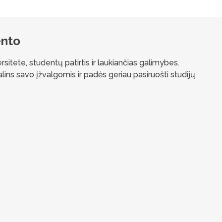
ento
itete, studentų patirtis ir laukiančias galimybes.
ns savo įžvalgomis ir padės geriau pasiruošti studijų