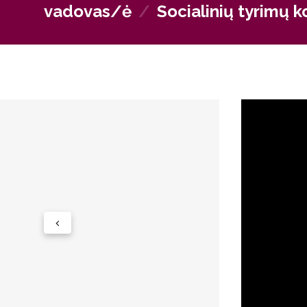
vadovas/ė
/
Socialinių tyrimų 