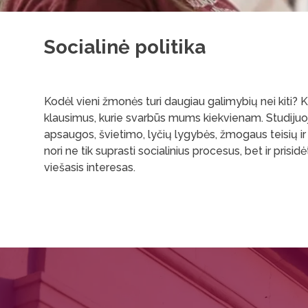
Socialinė politika
Kodėl vieni žmonės turi daugiau galimybių nei kiti? 
klausimus, kurie svarbūs mums kiekvienam. Studijuoj
apsaugos, švietimo, lyčių lygybės, žmogaus teisių i
nori ne tik suprasti socialinius procesus, bet ir pris
viešasis interesas.