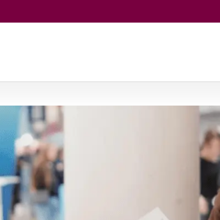
jos
/
Socialinė politika