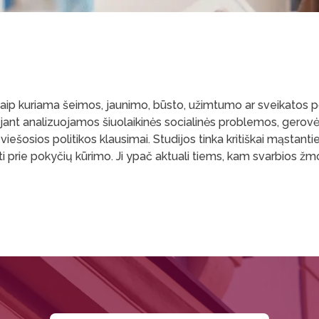
Kaip kuriama šeimos, jaunimo, būsto, užimtumo ar sveikatos pol
ant analizuojamos šiuolaikinės socialinės problemos, gerovės
r viešosios politikos klausimai. Studijos tinka kritiškai mąs
idėti prie pokyčių kūrimo. Ji ypač aktuali tiems, kam svarbios žm