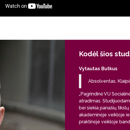
Kodėl šios stud
Vytautas Butkus
Absolventas, Klaip
„Pagrindinė VU Socialin
atradimas. Studijuodama
bei siekia panašių tikslų
akademinėje veikloje i
praktinėje veikloje bandy