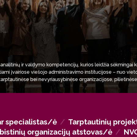
 analitinių ir valdymo kompetencijų, kurios leidžia sėkmingai k
iami įvairiose viešojo administravimo institucijose – nuo viet
 tarptautinėse bei nevyriausybinėse organizacijose, pilietinės
rograma suteikia stiprų analitinį pagrindą, leidžiantį tęsti ma
ar specialistas/ė
/
Tarptautinių proje
 lobistinių organizacijų atstovas/ė
/
NVO