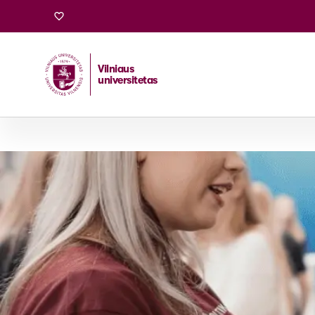
Vilniaus
universitetas
Pradžia
/
Stojantiesiems
/
Bakalauro ir vientisosios studi