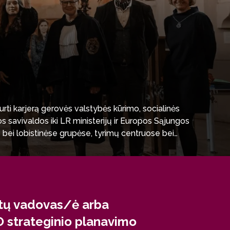
urti karjerą gerovės valstybės kūrimo, socialinės
os savivaldos iki LR ministerijų ir Europos Sąjungos
e bei lobistinėse grupėse, tyrimų centruose bei
gistro studijas geriausiuose Lietuvos ir užsienio
ktų vadovas/ė arba
 strateginio planavimo