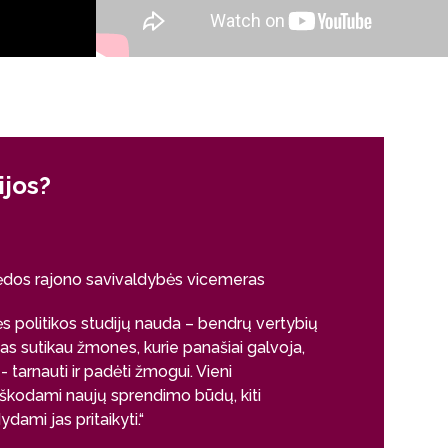
ijos?
Kodėl šio
Rasa Ibelhau
ėdos rajono savivaldybės vicemeras
Absolventė
departamen
ės politikos studijų nauda – bendrų vertybių
s sutikau žmones, kurie panašiai galvoja,
„Studijos šioje
 - tarnauti ir padėti žmogui. Vieni
yra viena didel
eškodami naujų sprendimo būdų, kiti
sistemoje veik
dami jas pritaikyti.“
tyrinėjimo kel
kylančias probl