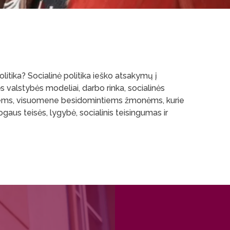
itika? Socialinė politika ieško atsakymų į
 valstybės modeliai, darbo rinka, socialinės
tantiems, visuomene besidomintiems žmonėms, kurie
ogaus teisės, lygybė, socialinis teisingumas ir