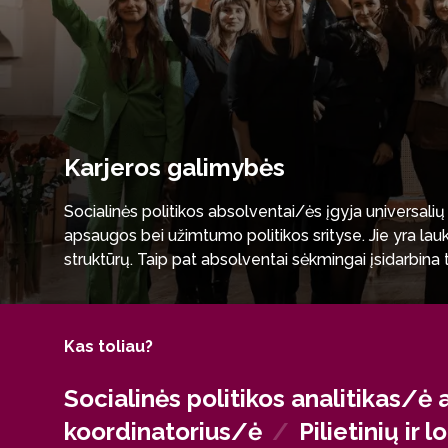
Karjeros galimybės
Socialinės politikos absolventai/ės įgyja universalių
apsaugos bei užimtumo politikos srityse. Jie yra lauk
struktūrų. Taip pat absolventai sėkmingai įsidarbina
privataus sektoriaus konsultacijų įmonėse. Be to, ši p
universitetuose.
Kas toliau?
Socialinės politikos analitikas/ė 
koordinatorius/ė
/
Pilietinių ir