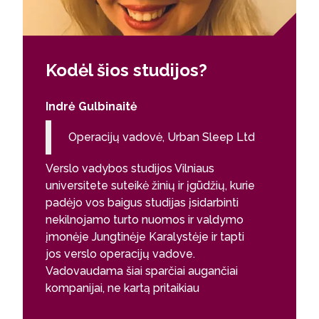
Kodėl šios studijos?
Indrė Gulbinaitė
Operacijų vadovė, Urban Sleep Ltd
Verslo vadybos studijos Vilniaus
universitete suteikė žinių ir įgūdžių, kurie
padėjo vos baigus studijas įsidarbinti
nekilnojamo turto nuomos ir valdymo
įmonėje Jungtinėje Karalystėje ir tapti
jos verslo operacijų vadove.
Vadovaudama šiai sparčiai augančiai
kompanijai, ne kartą pritaikiau
bendradarbiavimo patirtį, įgytą studijų