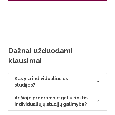
laikais, ir žinias iš teorinių paskaitų ir
praktinių užduočių.
Dažnai užduodami
klausimai
Kas yra individualiosios
studijos?
Ar šioje programoje galiu rinktis
individualiųjų studijų galimybę?