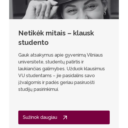
Netikėk mitais – klausk
studento
Gauk atsakymus apie gyvenimą Vilniaus
universitete, studentų patirtis ir
laukiančias galimybes. Užduok klausimus
VU studentams – jie pasidalins savo
įžvalgomis ir padės geriau pasiruošti
studijų pasirinkimui.
Sužinok daugiau