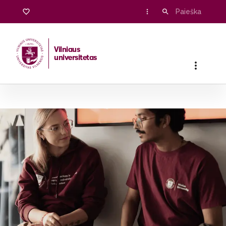
Vilniaus
universitetas
Pradžia
/
Stojantiesiems
/
Bakalauro ir vientisosios studijos
/