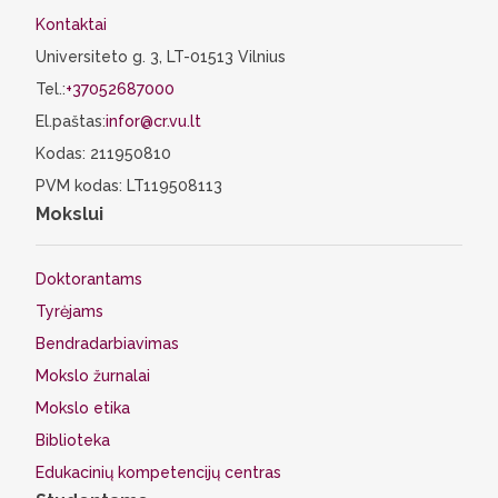
Kontaktai
Universiteto g. 3, LT-01513 Vilnius
Tel.:
+37052687000
El.paštas:
infor@cr.vu.lt
Kodas: 211950810
PVM kodas: LT119508113
Mokslui
Doktorantams
Tyrėjams
Bendradarbiavimas
Mokslo žurnalai
Mokslo etika
Biblioteka
Edukacinių kompetencijų centras